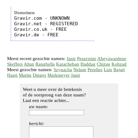
Domeinen
Gravir.com - UNKNOWN

Gravir.net - REGISTERED

Gravir.co.uk - FREE

Meest recent gezochte namen:
Janir
Pesavento
Abeyawardene
Skeffers
Altan
Ranghella
Karacheban
Haddag
Chizue
Kohzad
Meest gezochte namen:
Szynacha
Nelum
Perplies
Luis
Bajart
Hagn
Martin
Dinges
Markmeyer
Janir
Weet u meer over de betekenis
of de oorsprong van deze naam?
Laat een reactie achter...
uw naam:
bericht: