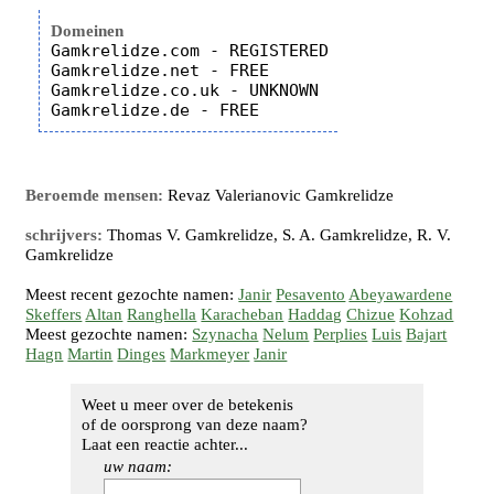
Domeinen
Gamkrelidze.com - REGISTERED

Gamkrelidze.net - FREE

Gamkrelidze.co.uk - UNKNOWN

Beroemde mensen:
Revaz Valerianovic Gamkrelidze
schrijvers:
Thomas V. Gamkrelidze, S. A. Gamkrelidze, R. V.
Gamkrelidze
Meest recent gezochte namen:
Janir
Pesavento
Abeyawardene
Skeffers
Altan
Ranghella
Karacheban
Haddag
Chizue
Kohzad
Meest gezochte namen:
Szynacha
Nelum
Perplies
Luis
Bajart
Hagn
Martin
Dinges
Markmeyer
Janir
Weet u meer over de betekenis
of de oorsprong van deze naam?
Laat een reactie achter...
uw naam: