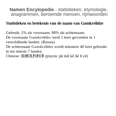
Namen Encylopedie
- statistieken, etymologie,
anagrammen, beroemde mensen, rijmwoorden
Statistieken en betekenis van de naam van Gamkrelidze
Gebruik: 2% als voornaam, 98% als achternaam.
De voornaam
Gamkrelidze
werd 1 keer gevonden in 1
verschillende landen. (Russia)
De achternaam
Gamkrelidze
wordt minstens 40 keer gebruikt
in ten minste 7 landen.
Chinese: 加姆克列利泽 (pinyin: jiā mǔ kè liè lì zé)