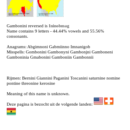
Gambonini reversed is
Ininobmag
Name contains 9 letters - 44.44% vowels and 55.56%
consonants.
Anagrams: Abgimnoni Gabmiinno Imnanigob
Misspells: Gombonini Gambonyni Gambonjni Gamboneni
Gamboninia Gmabonini Gamboniin Gambonnii
Rijmen: Bernini Giannini Paganini Toscanini saturnine nomine
pontine threonine kerosine
Meaning of this name is unknown.
Deze pagina is bezocht uit de volgende landen: