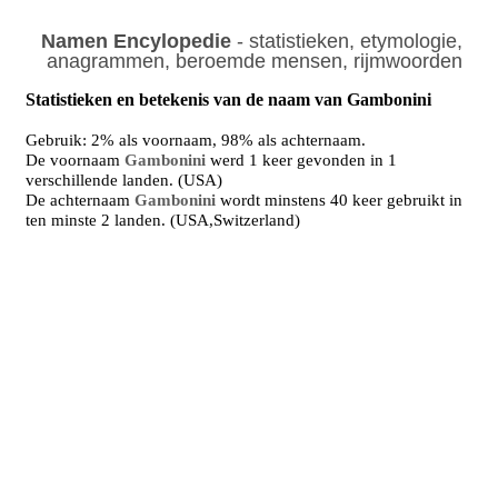
Namen Encylopedie
- statistieken, etymologie,
anagrammen, beroemde mensen, rijmwoorden
Statistieken en betekenis van de naam van Gambonini
Gebruik: 2% als voornaam, 98% als achternaam.
De voornaam
Gambonini
werd 1 keer gevonden in 1
verschillende landen. (USA)
De achternaam
Gambonini
wordt minstens 40 keer gebruikt in
ten minste 2 landen. (USA,Switzerland)