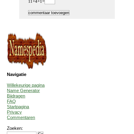
11+4+1=
Navigatie
Willekeurige pagina
Name Generator
Bijdragen
FAQ
Startpagina
Privacy
Commentaren
Zoeken: