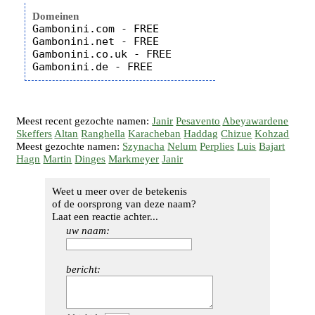
Domeinen
Gambonini.com - FREE

Gambonini.net - FREE

Gambonini.co.uk - FREE

Meest recent gezochte namen:
Janir
Pesavento
Abeyawardene
Skeffers
Altan
Ranghella
Karacheban
Haddag
Chizue
Kohzad
Meest gezochte namen:
Szynacha
Nelum
Perplies
Luis
Bajart
Hagn
Martin
Dinges
Markmeyer
Janir
Weet u meer over de betekenis
of de oorsprong van deze naam?
Laat een reactie achter...
uw naam:
bericht: