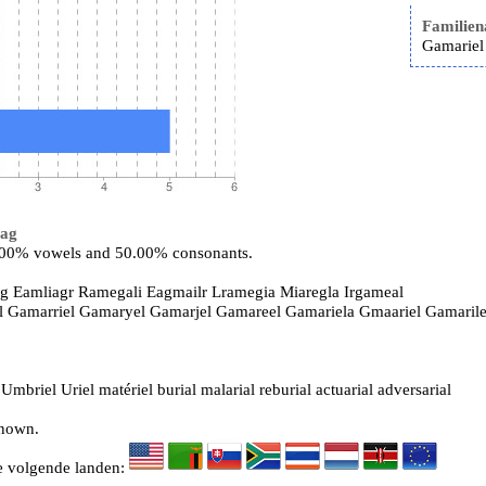
Familie
Gamariel
ag
0.00% vowels and 50.00% consonants.
g Eamliagr Ramegali Eagmailr Lramegia Miaregla Irgameal
el Gamarriel Gamaryel Gamarjel Gamareel Gamariela Gmaariel Gamaril
Umbriel Uriel matériel burial malarial reburial actuarial adversarial
known.
de volgende landen: