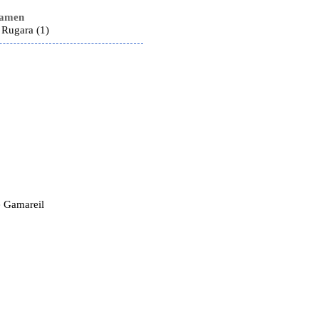
namen
 Rugara (1)
e Gamareil