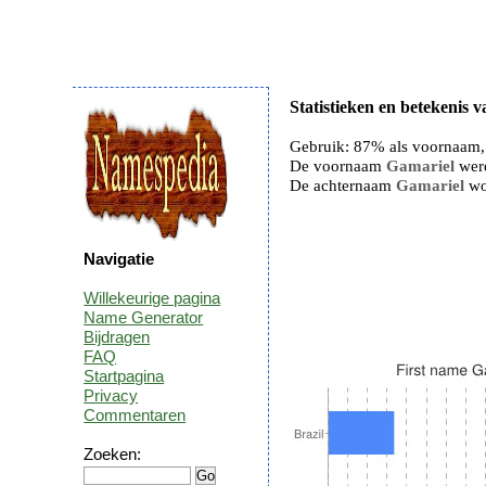
Statistieken en betekenis
Gebruik: 87% als voornaam,
De voornaam
Gamariel
werd
De achternaam
Gamariel
wor
Navigatie
Willekeurige pagina
Name Generator
Bijdragen
FAQ
Startpagina
Privacy
Commentaren
Zoeken: