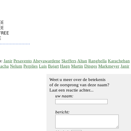
E

E

REE

n:
Janir
Pesavento
Abeyawardene
Skeffers
Altan
Ranghella
Karacheban
nacha
Nelum
Perplies
Luis
Bajart
Hagn
Martin
Dinges
Markmeyer
Janir
Weet u meer over de betekenis
of de oorsprong van deze naam?
Laat een reactie achter...
uw naam:
bericht: