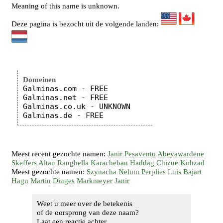
Meaning of this name is unknown.
Deze pagina is bezocht uit de volgende landen:
Domeinen
Galminas.com - FREE

Galminas.net - FREE

Galminas.co.uk - UNKNOWN

Meest recent gezochte namen:
Janir
Pesavento
Abeyawardene
Skeffers
Altan
Ranghella
Karacheban
Haddag
Chizue
Kohzad
Meest gezochte namen:
Szynacha
Nelum
Perplies
Luis
Bajart
Hagn
Martin
Dinges
Markmeyer
Janir
Weet u meer over de betekenis
of de oorsprong van deze naam?
Laat een reactie achter...