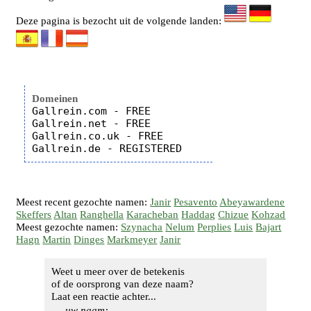
Deze pagina is bezocht uit de volgende landen:
Domeinen
Gallrein.com - FREE

Gallrein.net - FREE

Gallrein.co.uk - FREE

Meest recent gezochte namen:
Janir
Pesavento
Abeyawardene
Skeffers
Altan
Ranghella
Karacheban
Haddag
Chizue
Kohzad
Meest gezochte namen:
Szynacha
Nelum
Perplies
Luis
Bajart
Hagn
Martin
Dinges
Markmeyer
Janir
Weet u meer over de betekenis
of de oorsprong van deze naam?
Laat een reactie achter...
uw naam: