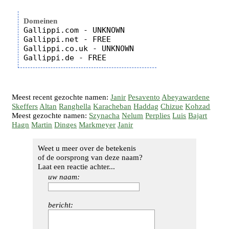
Domeinen
Gallippi.com - UNKNOWN

Gallippi.net - FREE

Gallippi.co.uk - UNKNOWN

Meest recent gezochte namen:
Janir
Pesavento
Abeyawardene
Skeffers
Altan
Ranghella
Karacheban
Haddag
Chizue
Kohzad
Meest gezochte namen:
Szynacha
Nelum
Perplies
Luis
Bajart
Hagn
Martin
Dinges
Markmeyer
Janir
Weet u meer over de betekenis
of de oorsprong van deze naam?
Laat een reactie achter...
uw naam:
bericht: